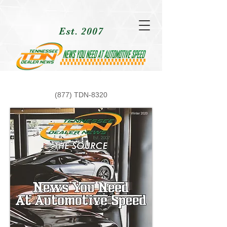
Est. 2007
(877) TDN-8320